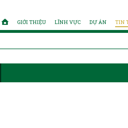
GIỚI THIỆU
LĨNH VỰC
DỰ ÁN
TIN 