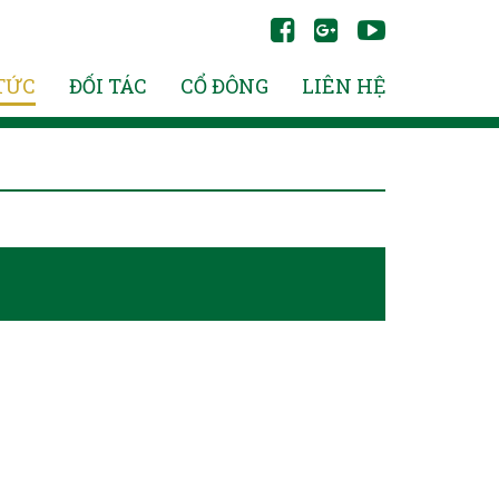
TỨC
ĐỐI TÁC
CỔ ĐÔNG
LIÊN HỆ