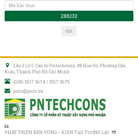
288232
Lầu 2 Lô C Cao ốc Pntechcons, 48 Hoa Sứ, Phường Cầu
Kiệu, Thành Phố Hồ Chí Minh
(028) 3517 3674 / 3517 3675
pntc@pntc.vn
PHÁT TRIỂN BỀN VỮNG – KIẾN TẠO TƯƠNG LAI