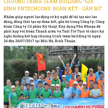
CHƯƠNG TRÌNH TEAM BUILDING “GIA
ĐÌNH PNTECHCONS: ĐOÀN KẾT - GẮN BÓ”
Nhằm giúp người lao động có kỳ nghỉ để tái tạo sức lao
động, đồng thời tạo sự đoàn kết, gắn bó trong Công ty, Công
Đoàn Công ty Cổ phần Kỹ thuật Xây dựng Phú Nhuận đã
phối hợp với Đoàn Thanh niên và Tuổi Trẻ Tuor tổ chức kỳ
nghỉ dưỡng kết hợp chương trình team building từ ngày
24 đến 26/07/2017 tại Mũi Né, Bình Thuận.